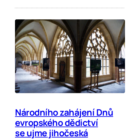
Národního zahájení Dnů
evropského dědictví
se ujme jihočeská