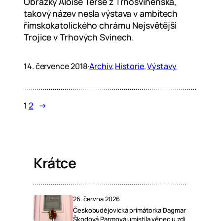
Obrázky Aloise Terše z Trhosvinenska,
takový název nesla výstava v ambitech
římskokatolického chrámu Nejsvětější
Trojice v Trhových Svinech.
14. července 2018
·
Archiv
, 
Historie
, 
Výstavy
1
2
→
Krátce
26. června 2026
Českobudějovická primátorka Dagmar
Škodová Parmová umístila věnec u zdi