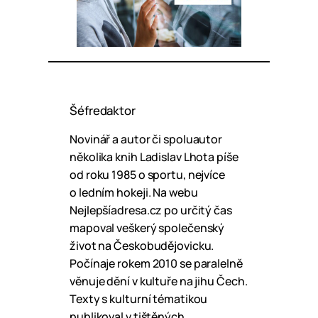
Šéfredaktor
Novinář a autor či spoluautor
několika knih Ladislav Lhota píše
od roku 1985 o sportu, nejvíce
o ledním hokeji. Na webu
Nejlepšíadresa.cz po určitý čas
mapoval veškerý společenský
život na Českobudějovicku.
Počínaje rokem 2010 se paralelně
věnuje dění v kultuře na jihu Čech.
Texty s kulturní tématikou
publikoval v tištěných