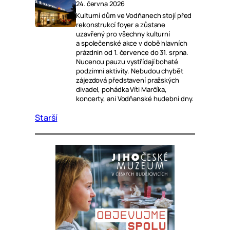
24. června 2026
Kulturní dům ve Vodňanech stojí před
rekonstrukcí foyer a zůstane
uzavřený pro všechny kulturní
a společenské akce v době hlavních
prázdnin od 1. července do 31. srpna.
Nucenou pauzu vystřídají bohaté
podzimní aktivity. Nebudou chybět
zájezdová představení pražských
divadel, pohádka Víti Marčíka,
koncerty, ani Vodňanské hudební dny.
Starší