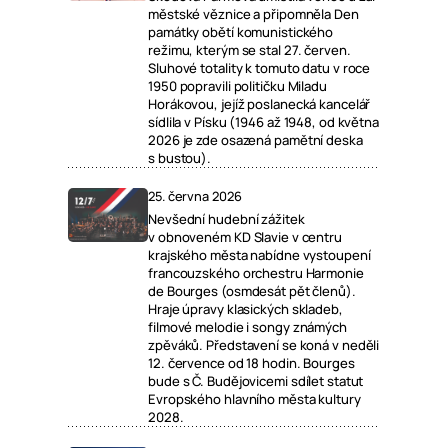
městské věznice a připomněla Den
památky obětí komunistického
režimu, kterým se stal 27. červen.
Sluhové totality k tomuto datu v roce
1950 popravili političku Miladu
Horákovou, jejíž poslanecká kancelář
sídlila v Písku (1946 až 1948, od května
2026 je zde osazená pamětní deska
s bustou).
25. června 2026
Nevšední hudební zážitek
v obnoveném KD Slavie v centru
krajského města nabídne vystoupení
francouzského orchestru Harmonie
de Bourges (osmdesát pět členů).
Hraje úpravy klasických skladeb,
filmové melodie i songy známých
zpěváků. Představení se koná v neděli
12. července od 18 hodin. Bourges
bude s Č. Budějovicemi sdílet statut
Evropského hlavního města kultury
2028.