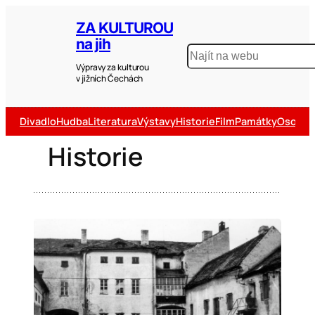
ZA KULTUROU
na jih
Výpravy za kulturou
v jižních Čechách
Divadlo
Hudba
Literatura
Výstavy
Historie
Film
Památky
Osobno
Historie