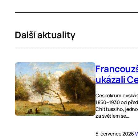
Další aktuality
Francouzšt
ukázali C
Českokrumlovská Ga
1850–1930 od před
Chittussiho, jedn
za světlem se…
5. července 2026
·
V