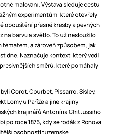
amotné malování. Výstava sleduje cestu
dvážným experimentům, které otevřely
é opouštění přesné kresby a pevných
az na barvu a světlo. To už nesloužilo
ním tématem, a zároveň způsobem, jak
st dne. Naznačuje kontext, který vedl
xpresivnějších směrů, které pomáhaly
byli Corot, Courbet, Pissarro, Sisley,
kt Lomy u Paříže a jiné krajiny
ských krajinářů Antonína Chittussiho
bí po roce 1875, kdy se rodák z Ronova
itější osobnosti tuzemské