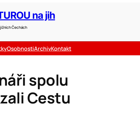
UROU na jih
v jižních Čechách
tky
Osobnosti
Archiv
Kontakt
náři spolu
zali Cestu