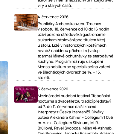
autor se v něm snaží zachytit mizející svět
víry a starých časů.
4. července 2026
Prohlídky Archeoskanzenu Trocnov
v sobotu 18. července od 10 do 16 hodin
oživí pozdně středověká gastronomie
s ukázkami stolování pod titulem Vítej
u stolu. Lidé v historických kostýmech
rovněž nabídnou příchozím (vstup
zdarma) lákavé ochutnávky ze starodávné
kuchyně. Program režíruje uskupení
Mensa nobilium se specializací na vaření
ve šlechtických dvorech ze 14. – 15.
století.
3. července 2026
Mezinárodní hudební festival Třeboňská
nocturna s dvacetiletou tradicí představí
od 7. do 11. července další známé
interprety z Česka i zahraničí. Diváky
potěší Alexandra Kahrer – Collegium 1 066
m. n. m., Collegium Stivinum, M. R.
Brüllová, Pavel Svoboda, Milan Al-Ashhab,
The Brownies, Janoska Ensemble, Adriana