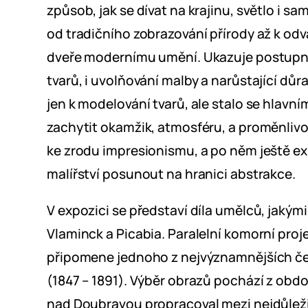
způsob, jak se dívat na krajinu, světlo i s
od tradičního zobrazování přírody až k o
dveře modernímu umění. Ukazuje postupn
tvarů, i uvolňování malby a narůstající důr
jen k modelování tvarů, ale stalo se hlav
zachytit okamžik, atmosféru, a proměnlivo
ke zrodu impresionismu, a po něm ještě e
malířství posunout na hranici abstrakce.
V expozici se představí díla umělců, jakými 
Vlaminck a Picabia. Paralelní komorní proje
připomene jednoho z nejvýznamnějších če
(1847 – 1891). Výběr obrazů pochází z obdo
nad Doubravou propracoval mezi nejdůlež