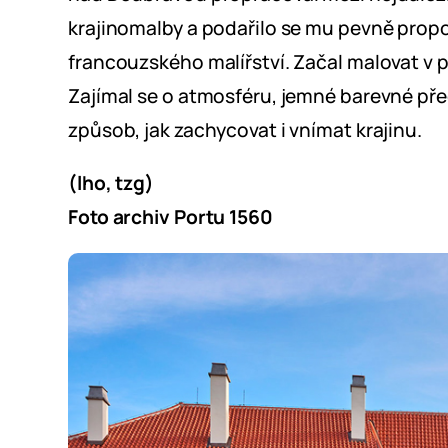
krajinomalby a podařilo se mu pevně propoj
francouzského malířství. Začal malovat v p
Zajímal se o atmosféru, jemné barevné př
způsob, jak zachycovat i vnímat krajinu.
(lho, tzg)
Foto archiv Portu 1560