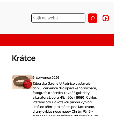
Krátce
6. července 2026
Táborská Galerie U Radnice vystavuje
do 26. července dílo opavského sochaře,
fotografa a básníka, rovněž galeristy
a kurátora Libora Hřivnáče (1959). Cyklus
Prsteny pro Klokotskou pannu vytvořil
umělec přímo pro město pod Kotnovem,
druhý cyklus nese název Chrám Páně –