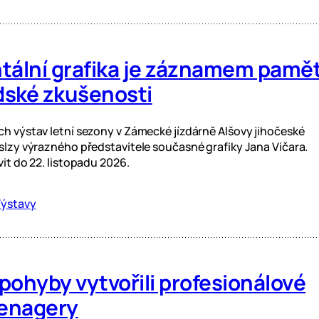
lní grafika je záznamem pamět
lidské zkušenosti
ch výstav letní sezony v Zámecké jízdárně Alšovy jihočeské
 slzy výrazného představitele současné grafiky Jana Vičara.
vit do 22. listopadu 2026.
ýstavy
pohyby vytvořili profesionálové
eenagery