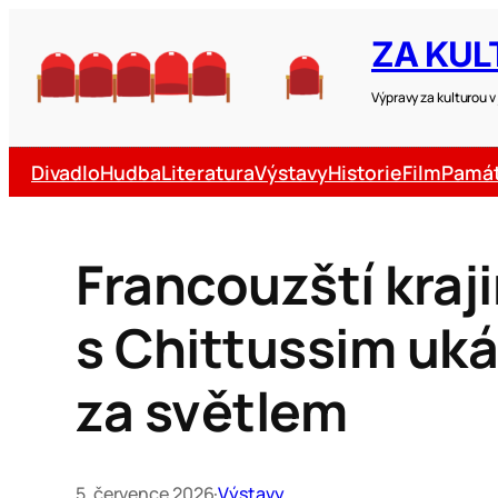
ZA KULT
Výpravy za kulturou 
Divadlo
Hudba
Literatura
Výstavy
Historie
Film
Pamá
Francouzští kraji
s Chittussim uká
za světlem
5. července 2026
·
Výstavy