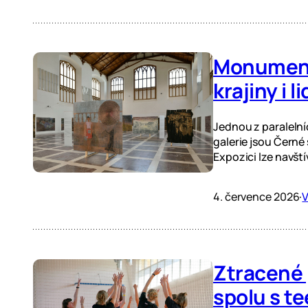
Monumentá
krajiny i 
Jednou z paralelní
galerie jsou Černé
Expozici lze navští
4. července 2026
·
V
Ztracené 
spolu s t