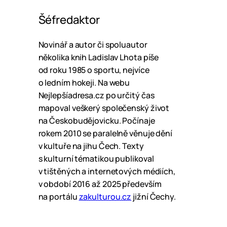
Šéfredaktor
Novinář a autor či spoluautor
několika knih Ladislav Lhota píše
od roku 1985 o sportu, nejvíce
o ledním hokeji. Na webu
Nejlepšíadresa.cz po určitý čas
mapoval veškerý společenský život
na Českobudějovicku. Počínaje
rokem 2010 se paralelně věnuje dění
v kultuře na jihu Čech. Texty
s kulturní tématikou publikoval
v tištěných a internetových médiích,
v období 2016 až 2025 především
na portálu
zakulturou.cz
jižní Čechy.