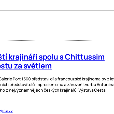
í krajináři spolu s Chittussim
estu za světlem
lerie Port 1560 představí díla francouzské krajinomalby z le
ních představitelů impresionismu a zároveň tvorbu Antonín
oho z nejvýznamnějších českých krajinářů. Výstava Cesta
ýstavy