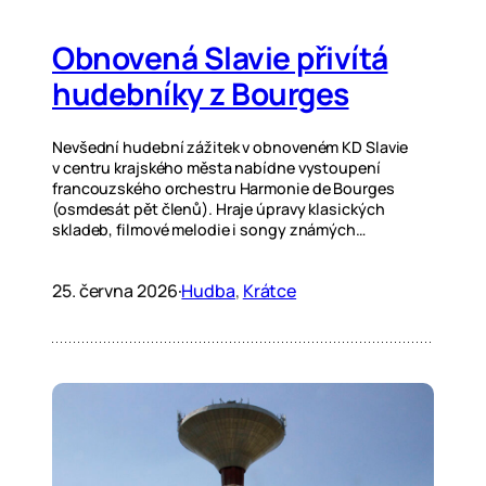
Obnovená Slavie přivítá
hudebníky z Bourges
Nevšední hudební zážitek v obnoveném KD Slavie
v centru krajského města nabídne vystoupení
francouzského orchestru Harmonie de Bourges
(osmdesát pět členů). Hraje úpravy klasických
skladeb, filmové melodie i songy známých…
25. června 2026
·
Hudba
, 
Krátce