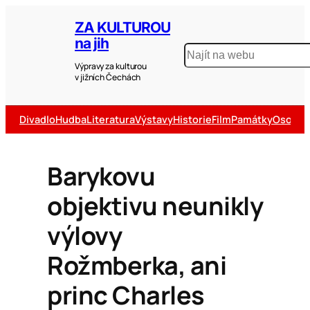
ZA KULTUROU
na jih
Výpravy za kulturou
v jižních Čechách
Divadlo
Hudba
Literatura
Výstavy
Historie
Film
Památky
Osobno
Barykovu
objektivu neunikly
výlovy
Rožmberka, ani
princ Charles