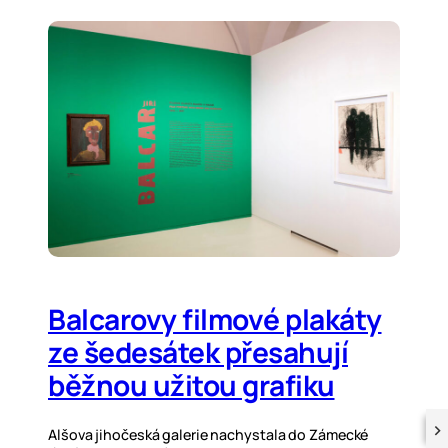
Balcarovy filmové plakáty
ze šedesátek přesahují
běžnou užitou grafiku
Alšova jihočeská galerie nachystala do Zámecké