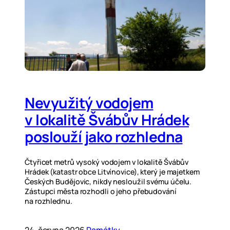
Nevyužitý vodojem
v lokalitě Švábův Hrádek
poslouží jako rozhledna
Čtyřicet metrů vysoký vodojem v lokalitě Švábův
Hrádek (katastr obce Litvínovice), který je majetkem
Českých Budějovic, nikdy nesloužil svému účelu.
Zástupci města rozhodli o jeho přebudování
na rozhlednu.