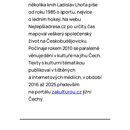
několika knih Ladislav Lhota píše
od roku 1985 o sportu, nejvíce
o ledním hokeji. Na webu
Nejlepšíadresa.cz po určitý čas
mapoval veškerý společenský
život na Českobudějovicku.
Počínaje rokem 2010 se paralelně
věnuje dění v kultuře na jihu Čech.
Texty s kulturní tématikou
publikoval v tištěných
a internetových médiích, v období
2016 až 2025 především
na portálu
zakulturou.cz
jižní
Čechy.