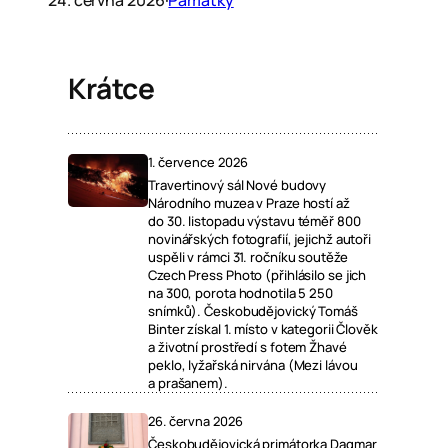
24. června 2026
·
Památky
Krátce
1. července 2026
Travertinový sál Nové budovy
Národního muzea v Praze hostí až
do 30. listopadu výstavu téměř 800
novinářských fotografií, jejichž autoři
uspěli v rámci 31. ročníku soutěže
Czech Press Photo (přihlásilo se jich
na 300, porota hodnotila 5 250
snímků). Českobudějovický Tomáš
Binter získal 1. místo v kategorii Člověk
a životní prostředí s fotem Žhavé
peklo, lyžařská nirvána (Mezi lávou
a prašanem).
26. června 2026
Českobudějovická primátorka Dagmar