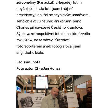
zdrobněliny (Panáčku!). „Nejraději fotím
obyčejné lidi, ale fotil jsem i nějaké
prezidenty,“ ohlížel se s typickým úsměvem.
Jeho objektivu neunikl ani korunní princ
Charles při návštěvě Českého Krumlova.
Sýbkova retrospektivní fotokniha, která vyšla
roku 2024, nese název Půlstoletí
fotoreportérem aneb Fotografoval jsem
anglického krále.
Ladislav Lhota
Foto autor (2) a Ján Honza