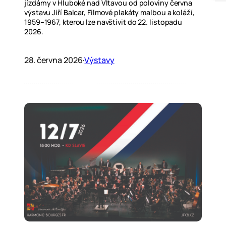
jízdárny v Hluboké nad Vltavou od poloviny června
výstavu Jiří Balcar, Filmové plakáty malbou a koláží,
1959–1967, kterou lze navštívit do 22. listopadu
2026.
28. června 2026
·
Výstavy