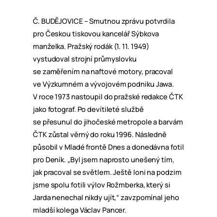
Č. BUDĚJOVICE – Smutnou zprávu potvrdila
pro Českou tiskovou kancelář Sýbkova
manželka. Pražský rodák (1. 11. 1949)
vystudoval strojní průmyslovku
se zaměřením na naftové motory, pracoval
ve Výzkumném a vývojovém podniku Jawa.
V roce 1973 nastoupil do pražské redakce ČTK
jako fotograf. Po devítileté službě
se přesunul do jihočeské metropole a barvám
ČTK zůstal věrný do roku 1996. Následně
působil v Mladé frontě Dnes a donedávna fotil
pro Deník. „Byl jsem naprosto unešený tím,
jak pracoval se světlem. Ještě loni na podzim
jsme spolu fotili výlov Rožmberka, který si
Jarda nenechal nikdy ujít,“ zavzpomínal jeho
mladší kolega Václav Pancer.