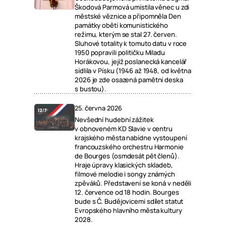
Škodová Parmová umístila věnec u zdi
městské věznice a připomněla Den
památky obětí komunistického
režimu, kterým se stal 27. červen.
Sluhové totality k tomuto datu v roce
1950 popravili političku Miladu
Horákovou, jejíž poslanecká kancelář
sídlila v Písku (1946 až 1948, od května
2026 je zde osazená pamětní deska
s bustou).
25. června 2026
Nevšední hudební zážitek
v obnoveném KD Slavie v centru
krajského města nabídne vystoupení
francouzského orchestru Harmonie
de Bourges (osmdesát pět členů).
Hraje úpravy klasických skladeb,
filmové melodie i songy známých
zpěváků. Představení se koná v neděli
12. července od 18 hodin. Bourges
bude s Č. Budějovicemi sdílet statut
Evropského hlavního města kultury
2028.