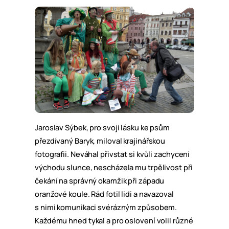
Jaroslav Sýbek, pro svoji lásku ke psům
přezdívaný Baryk, miloval krajinářskou
fotografii. Neváhal přivstat si kvůli zachycení
východu slunce, nescházela mu trpělivost při
čekání na správný okamžik při západu
oranžové koule. Rád fotil lidi a navazoval
s nimi komunikaci svérázným způsobem.
Každému hned tykal a pro oslovení volil různé