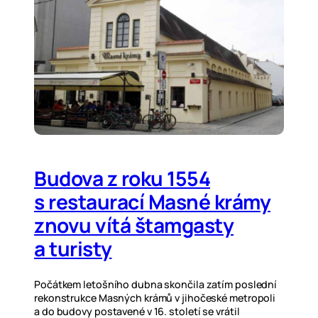
Budova z roku 1554
s restaurací Masné krámy
znovu vítá štamgasty
a turisty
Počátkem letošního dubna skončila zatím poslední
rekonstrukce Masných krámů v jihočeské metropoli
a do budovy postavené v 16. století se vrátil