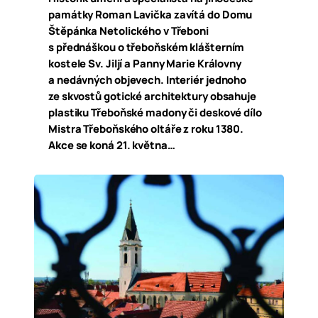
památky Roman Lavička zavítá do Domu
Štěpánka Netolického v Třeboni
s přednáškou o třeboňském klášterním
kostele Sv. Jiljí a Panny Marie Královny
a nedávných objevech. Interiér jednoho
ze skvostů gotické architektury obsahuje
plastiku Třeboňské madony či deskové dílo
Mistra Třeboňského oltáře z roku 1380.
Akce se koná 21. května…