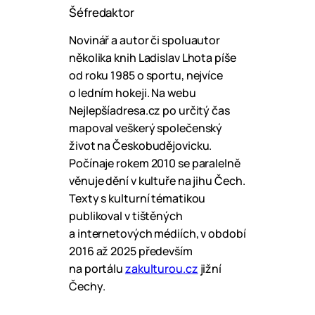
Šéfredaktor
Novinář a autor či spoluautor
několika knih Ladislav Lhota píše
od roku 1985 o sportu, nejvíce
o ledním hokeji. Na webu
Nejlepšíadresa.cz po určitý čas
mapoval veškerý společenský
život na Českobudějovicku.
Počínaje rokem 2010 se paralelně
věnuje dění v kultuře na jihu Čech.
Texty s kulturní tématikou
publikoval v tištěných
a internetových médiích, v období
2016 až 2025 především
na portálu
zakulturou.cz
jižní
Čechy.