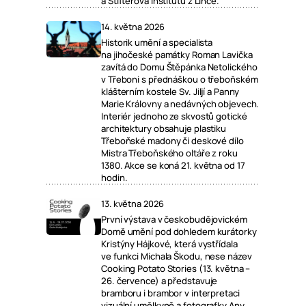
a Stifterova Institutu z Lince.
14. května 2026
Historik umění a specialista
na jihočeské památky Roman Lavička
zavítá do Domu Štěpánka Netolického
v Třeboni s přednáškou o třeboňském
klášterním kostele Sv. Jiljí a Panny
Marie Královny a nedávných objevech.
Interiér jednoho ze skvostů gotické
architektury obsahuje plastiku
Třeboňské madony či deskové dílo
Mistra Třeboňského oltáře z roku
1380. Akce se koná 21. května od 17
hodin.
13. května 2026
První výstava v českobudějovickém
Domě umění pod dohledem kurátorky
Kristýny Hájkové, která vystřídala
ve funkci Michala Škodu, nese název
Cooking Potato Stories (13. května –
26. července) a představuje
bramboru i brambor v interpretaci
vizuální umělkyně a fotografky Any