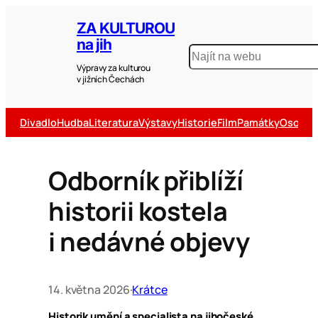
ZA KULTUROU
na jih
Výpravy za kulturou
v jižních Čechách
Divadlo
Hudba
Literatura
Výstavy
Historie
Film
Památky
Osobno
Odborník přiblíží
historii kostela
i nedávné objevy
14. května 2026
·
Krátce
Historik umění a specialista na jihočeské