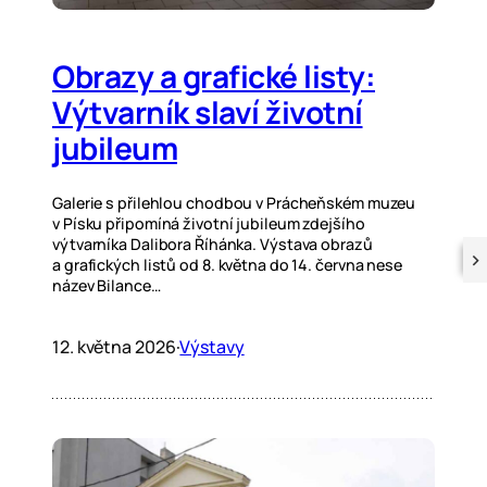
Obrazy a grafické listy:
Výtvarník slaví životní
jubileum
Galerie s přilehlou chodbou v Prácheňském muzeu
v Písku připomíná životní jubileum zdejšího
výtvarníka Dalibora Říhánka. Výstava obrazů
a grafických listů od 8. května do 14. června nese
název Bilance…
12. května 2026
·
Výstavy