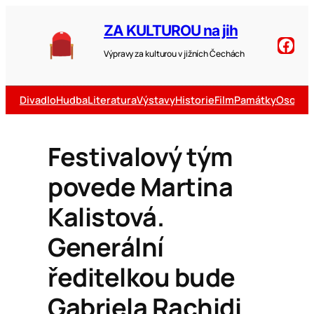
ZA KULTUROU na jih
Výpravy za kulturou v jižních Čechách
Divadlo
Hudba
Literatura
Výstavy
Historie
Film
Památky
Osobno
Festivalový tým
povede Martina
Kalistová.
Generální
ředitelkou bude
Gabriela Rachidi