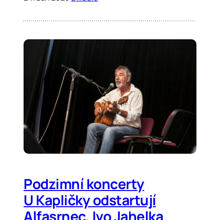
Podzimní koncerty
U Kapličky odstartují
Alfasrnec, Ivo Jahelka