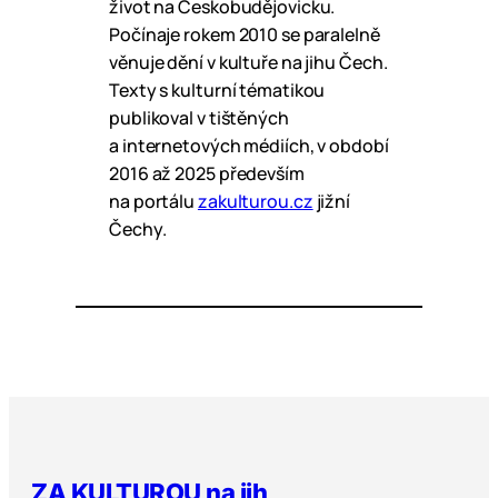
život na Českobudějovicku.
Počínaje rokem 2010 se paralelně
věnuje dění v kultuře na jihu Čech.
Texty s kulturní tématikou
publikoval v tištěných
a internetových médiích, v období
2016 až 2025 především
na portálu
zakulturou.cz
jižní
Čechy.
ZA KULTUROU na jih