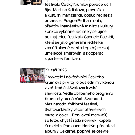
festivalu Český Krumlov povede od 1.
října Martina Kalistová, právnička
a kulturní manažerka, dosud ředitelka
orchestru Prague Philharmonia,
předtím i náměstkyně ministra kultury.
Funkce výkonné ředitelky se ujme
po majitelce festivalu Gabriele Rachidi,
která se jako generální ředitelka
zaměří hlavně na strategický rozvoj,
umělecké směřování a kooperaci
s partnery festivalu.
22. září 2025
Obyvatelé i návštěvníci Českého
Krumlova přivítají o posledním víkendu
v září tradiční Svatováclavské
slavnosti. Vedle oblíbeného programu
(koncerty na náměstí Svornosti,
Mezinárodní folklorní festival,
Svatováclavský večer otevřených
muzeí a galerií, Den lovců mamutů)
se letos chystá řada novinek. Kapela
Kamelot s Romanem Horkým představí
album V Čekárně, poprvé se otevře