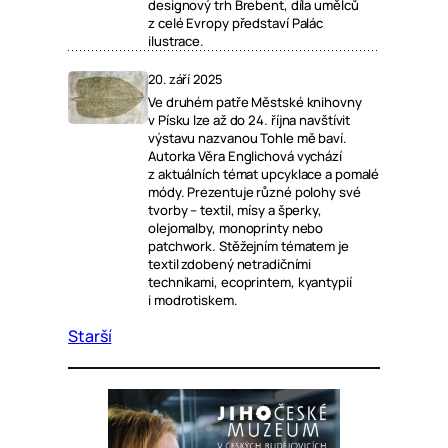
designový trh Brebent, díla umělců
z celé Evropy představí Palác
ilustrace.
20. září 2025
Ve druhém patře Městské knihovny
v Písku lze až do 24. října navštívit
výstavu nazvanou Tohle mě baví.
Autorka Věra Englichová vychází
z aktuálních témat upcyklace a pomalé
módy. Prezentuje různé polohy své
tvorby – textil, mísy a šperky,
olejomalby, monoprinty nebo
patchwork. Stěžejním tématem je
textil zdobený netradičními
technikami, ecoprintem, kyantypií
i modrotiskem.
Starší