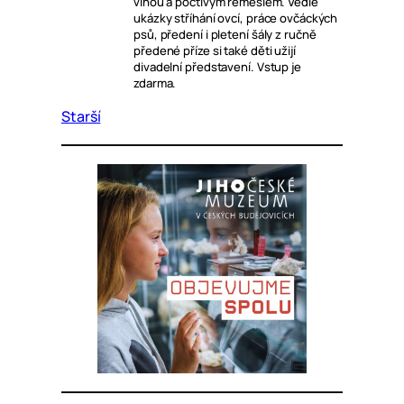
vlnou a poctivým řemeslem. Vedle
ukázky stříhání ovcí, práce ovčáckých
psů, předení i pletení šály z ručně
předené příze si také děti užijí
divadelní představení. Vstup je
zdarma.
Starší