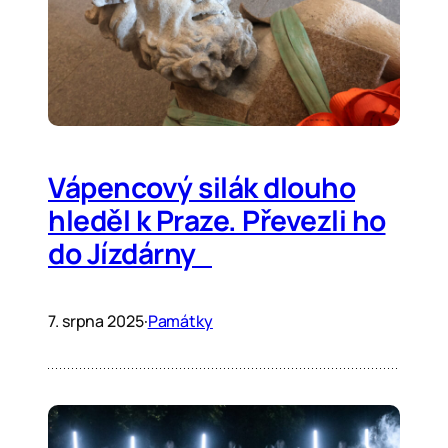
Vápencový silák dlouho
hleděl k Praze. Převezli ho
do Jízdárny
7. srpna 2025
·
Památky