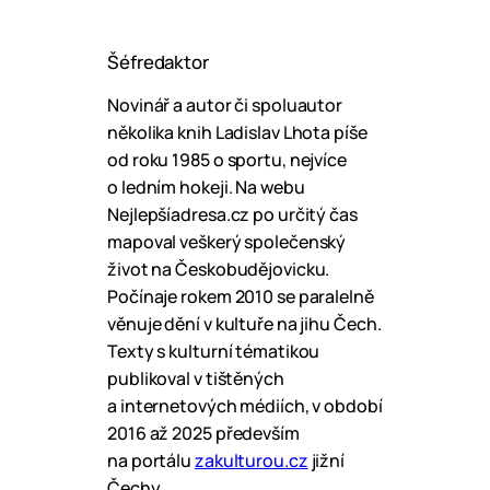
Šéfredaktor
Novinář a autor či spoluautor
několika knih Ladislav Lhota píše
od roku 1985 o sportu, nejvíce
o ledním hokeji. Na webu
Nejlepšíadresa.cz po určitý čas
mapoval veškerý společenský
život na Českobudějovicku.
Počínaje rokem 2010 se paralelně
věnuje dění v kultuře na jihu Čech.
Texty s kulturní tématikou
publikoval v tištěných
a internetových médiích, v období
2016 až 2025 především
na portálu
zakulturou.cz
jižní
Čechy.