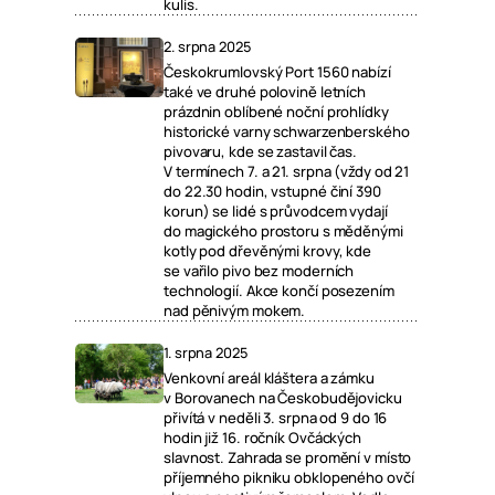
kulis.
2. srpna 2025
Českokrumlovský Port 1560 nabízí
také ve druhé polovině letních
prázdnin oblíbené noční prohlídky
historické varny schwarzenberského
pivovaru, kde se zastavil čas.
V termínech 7. a 21. srpna (vždy od 21
do 22.30 hodin, vstupné činí 390
korun) se lidé s průvodcem vydají
do magického prostoru s měděnými
kotly pod dřevěnými krovy, kde
se vařilo pivo bez moderních
technologií. Akce končí posezením
nad pěnivým mokem.
1. srpna 2025
Venkovní areál kláštera a zámku
v Borovanech na Českobudějovicku
přivítá v neděli 3. srpna od 9 do 16
hodin již 16. ročník Ovčáckých
slavnost. Zahrada se promění v místo
příjemného pikniku obklopeného ovčí