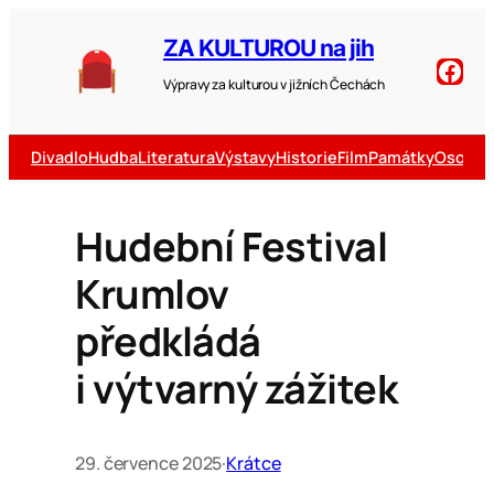
ZA KULTUROU na jih
Výpravy za kulturou v jižních Čechách
Divadlo
Hudba
Literatura
Výstavy
Historie
Film
Památky
Osobno
Hudební Festival
Krumlov
předkládá
i výtvarný zážitek
29. července 2025
·
Krátce