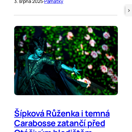
3. srpna 2025
·
Památky
Šípková Růženka i temná
Carabosse zatančí před