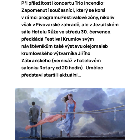
Při příležitosti koncertu Trio Incendio:
Zapomenutí současníci, který se koná
v rámci programu Festivalové zóny, nikoliv
však v Pivovarské zahradě, ale v Jezuitském
sále Hotelu Růže ve středu 30. července,
předkládá Festival Krumlov svým
návštěvníkům také výstavu olejomaleb
krumlovského výtvarníka Jiřího
Zábranského (vernisáž v hotelovém
salonku Rotary od 20 hodin). Umělec
představí starší i aktuální…