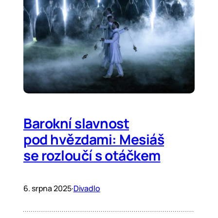
Barokní slavnost
pod hvězdami: Mesiáš
se rozloučí s otáčkem
6. srpna 2025
·
Divadlo