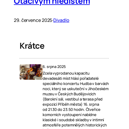
Otáčivým hledištěm
29. července 2025
·
Divadlo
Krátce
6. srpna 2025
Zcela vyprodanou kapacitu
devadesáti míst hlásí pořadatelé
speciálního koncertu Hudba v barvách
noci, který se uskuteční v Jihočeském
muzeu v Českých Budějovicích
(Barokní sál, vestibul a terasa před
expozicí Příběh města) 16. srpna
od 21.30 do 23.50 hodin. Čtveřice
komorních vystoupení nabídne
klasické i soudobé skladby v intimní
atmosféře potemnělých historických